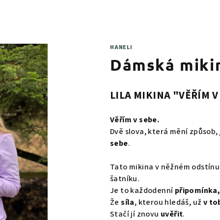
HANELI
Dámská mikin
LILA MIKINA "VĚŘÍM V
Věřím v sebe.
Dvě slova, která mění způsob,
sebe
.
Tato mikina v něžném odstínu
šatníku.
Je to každodenní
připomínka,
Že
síla
, kterou hledáš, už
v to
Stačí jí znovu
uvěřit
.