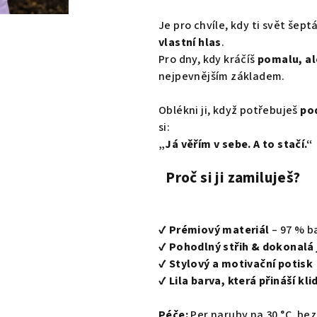
Je pro chvíle, kdy ti svět šep
vlastní hlas
.
Pro dny, kdy kráčíš
pomalu, ale
nejpevnějším základem.
Oblékni ji, když potřebuješ
pod
si:
„Já věřím v sebe. A to stačí.“
Proč si ji zamiluješ?
✔
Prémiový materiál
– 97 % b
✔
Pohodlný střih & dokonalá
✔
Stylový a motivační potisk
✔
Lila barva, která přináší kli
Péče:
Per naruby na 30 °C, bez 