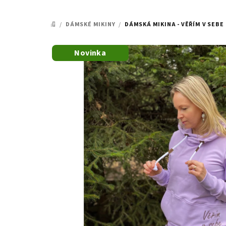
/
DÁMSKÉ MIKINY
/
DÁMSKÁ MIKINA - VĚŘÍM V SEBE
DOMŮ
Novinka