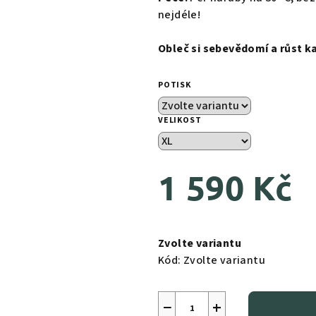
nejdéle!
Obleč si sebevědomí a růst k
POTISK
VELIKOST
1 590 Kč
Měrná
cena:
Zvolte variantu
Kód:
Zvolte variantu
−
+