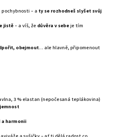
tá pochybnosti – a
ty se rozhodneš slyšet svůj
 jistě
– a víš, že
důvěra v sebe
je tím
pořit, obejmout
… ale hlavně, připomenout
avlna, 3 % elastan (nepočesaná teplákovina)
 jemnost
d a harmonii
aviváže a sušičky – ať ti dělá radost co