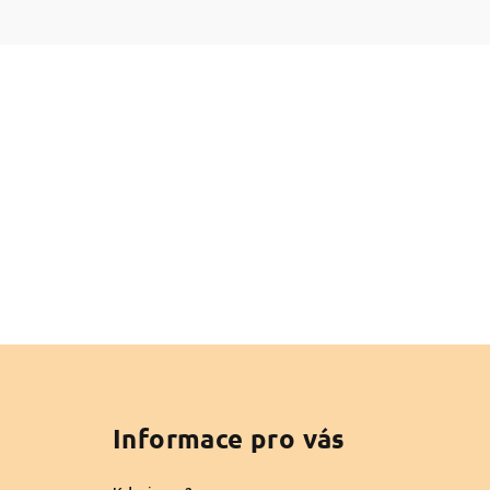
Z
á
Informace pro vás
p
a