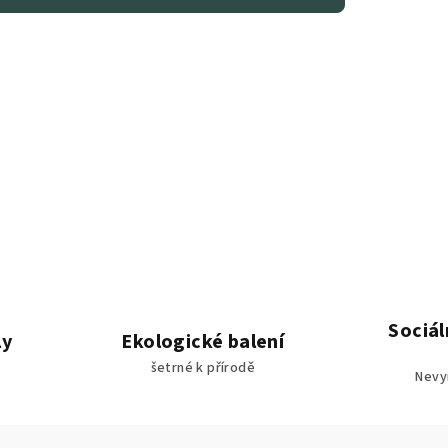
Sociá
ly
Ekologické balení
šetrné k přírodě
Nevy