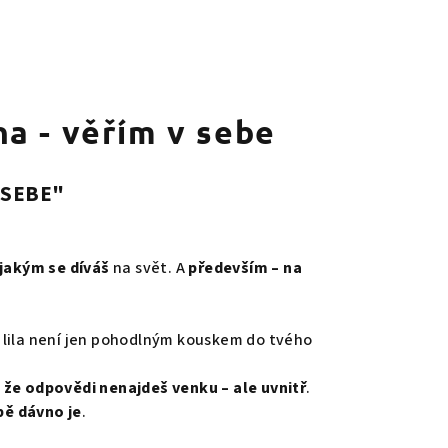
a - věřím v sebe
 SEBE"
jakým se díváš
na svět. A
především – na
 lila není jen pohodlným kouskem do tvého
 že odpovědi nenajdeš venku – ale uvnitř
.
bě dávno je
.