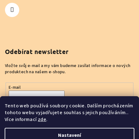
Odebírat newsletter
Vložte svůj e-mail a my vám budeme zasílat informace o nových
produktech na našem e-shopu.
E-mail
Vložením e-mailu souhlasíte s
podmínkami ochrany osobních
Tento web používá soubory cookie. Dalším procházením
údajů
tohoto webu vyjadřujete souhlas s jejich používáním..
Více informací
zde
.
Přihlásit se
Nastavení