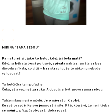
MIKINA "SAMA SEBOU"
Pamatuješ si, jaké to bylo, když jsi byla malá?
Když jsi
běhala bosá
po trávě,
zpívala nahlas
,
smála se
bez
důvodu a říkala, co cítíš –
bez strachu
, že to někomu nebude
vyhovovat?
Ta
holčička
tam pořád je.
Čeká, až ji vezmeš
za ruku
. A dovolíš si být znovu
sama sebou
.
Tahle mikina není o módě.
Je o návratu. K sobě
.
Ke své
pravdě
. Ke své
jemnosti i síle
. K té, která ví, že není třeba
se měnit, přizpůsobovat, dokazovat
.