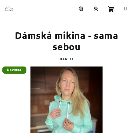
Přejít
na
obsah
Nákupní
Hledat
Přihlášení
Dámská mikina - sama
košík
sebou
HANELI
Novinka