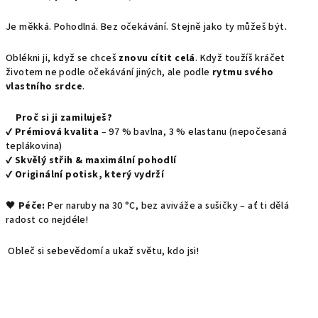
Je měkká. Pohodlná. Bez očekávání. Stejně jako ty můžeš být.
Oblékni ji, když se chceš
znovu cítit celá
. Když toužíš kráčet
životem ne podle očekávání jiných, ale podle
rytmu svého
vlastního srdce
.
Proč si ji zamiluješ?
✔
Prémiová kvalita
– 97 % bavlna, 3 % elastanu (nepočesaná
teplákovina)
✔
Skvělý střih & maximální pohodlí
✔
Originální potisk, který vydrží
🖤
Péče:
Per naruby na 30 °C, bez aviváže a sušičky – ať ti dělá
radost co nejdéle!
Obleč si sebevědomí a ukaž světu, kdo jsi!