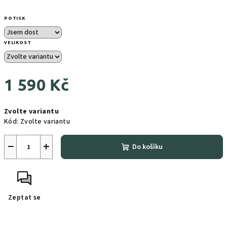
POTISK
VELIKOST
1 590 Kč
Měrná
Zvolte variantu
cena:
Kód:
Zvolte variantu
−
+
Do košíku
Zeptat se