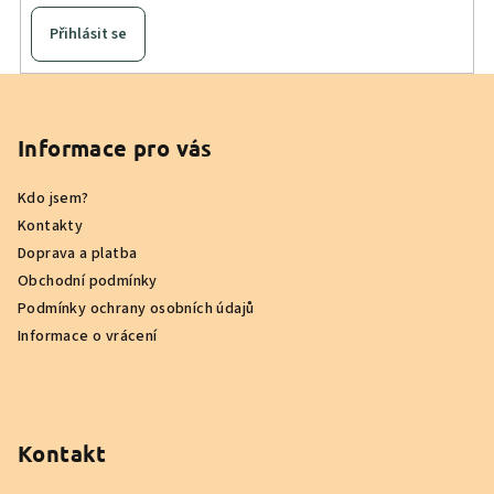
Přihlásit se
Z
á
p
Informace pro vás
a
Kdo jsem?
t
Kontakty
í
Doprava a platba
Obchodní podmínky
Podmínky ochrany osobních údajů
Informace o vrácení
Kontakt