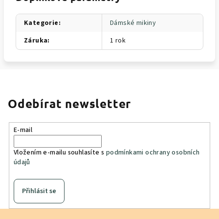
Kategorie
:
Dámské mikiny
Záruka
:
1 rok
Odebírat newsletter
E-mail
Vložením e-mailu souhlasíte s
podmínkami ochrany osobních
údajů
Přihlásit se
Z