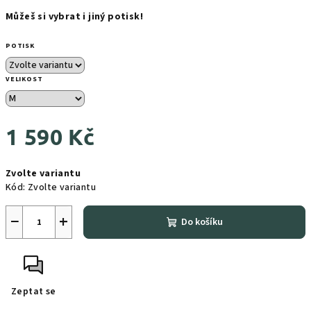
Můžeš si vybrat i jiný potisk!
POTISK
VELIKOST
1 590 Kč
Měrná
Zvolte variantu
cena:
Kód:
Zvolte variantu
−
+
Do košíku
Zeptat se