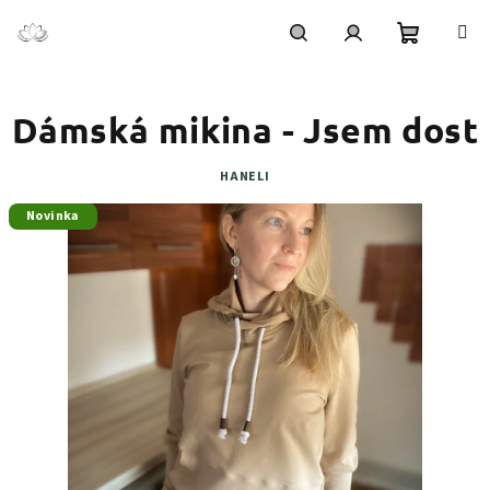
Přejít
na
obsah
Nákupní
Hledat
Přihlášení
Dámská mikina - Jsem dost
košík
HANELI
Novinka