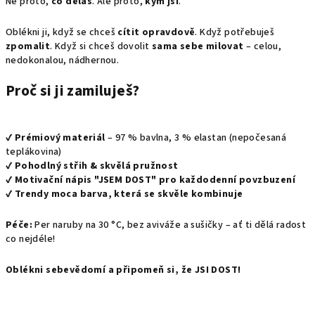
Ne proto,
co děláš
. Ale proto,
kým jsi
.
Oblékni ji, když se chceš
cítit opravdově
. Když potřebuješ
zpomalit
. Když si chceš dovolit
sama sebe milovat
– celou,
nedokonalou, nádhernou.
Proč si ji zamiluješ?
✔
Prémiový materiál
– 97 % bavlna, 3 % elastan (nepočesaná
teplákovina)
✔
Pohodlný střih & skvělá pružnost
✔
Motivační nápis "JSEM DOST" pro každodenní povzbuzení
✔
Trendy moca barva, která se skvěle kombinuje
Péče:
Per naruby na 30 °C, bez aviváže a sušičky – ať ti dělá radost
co nejdéle!
Oblékni sebevědomí a připomeň si, že JSI DOST!