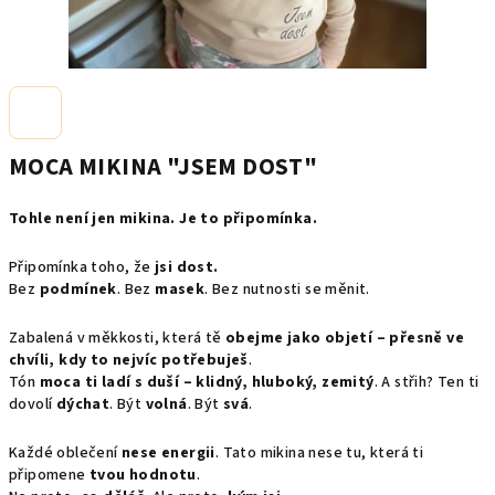
MOCA MIKINA "JSEM DOST"
Tohle není jen mikina. Je to připomínka.
Připomínka toho, že
jsi dost.
Bez
podmínek
. Bez
masek
. Bez nutnosti se měnit.
Zabalená v měkkosti, která tě
obejme jako objetí – přesně ve
chvíli, kdy to nejvíc potřebuješ
.
Tón
moca ti ladí s duší – klidný, hluboký, zemitý
. A střih? Ten ti
dovolí
dýchat
. Být
volná
. Být
svá
.
Každé oblečení
nese energii
. Tato mikina nese tu, která ti
připomene
tvou hodnotu
.