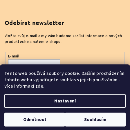
Odebírat newsletter
Vložte svůj e-mail a my vám budeme zasílat informace o nových
produktech na našem e-shopu.
E-mail
Vložením e-mailu souhlasíte s
podmínkami ochrany osobních
Tento web používá soubory cookie. Dalším procházením
údajů
tohoto webu vyjadřujete souhlas s jejich používáním..
Více informací
zde
.
Přihlásit se
Nastavení
Copyright 2026
Haneli.cz
. Všechna práva vyhrazena.
Odmítnout
Souhlasím
Vytvořil Shoptet